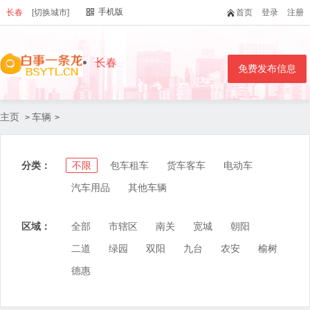
手机版
长春
[切换城市]
首页
登录
注册
长春
免费发布信息
主页
车辆
>
>
分类：
不限
包车租车
货车客车
电动车
汽车用品
其他车辆
区域：
全部
市辖区
南关
宽城
朝阳
二道
绿园
双阳
九台
农安
榆树
德惠