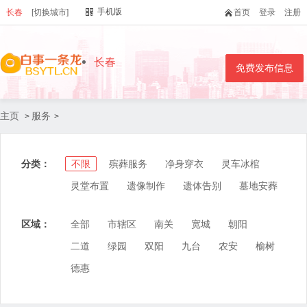
手机版
长春
[切换城市]
首页
登录
注册
长春
免费发布信息
主页
服务
>
>
分类：
不限
殡葬服务
净身穿衣
灵车冰棺
灵堂布置
遗像制作
遗体告别
墓地安葬
区域：
全部
市辖区
南关
宽城
朝阳
二道
绿园
双阳
九台
农安
榆树
德惠